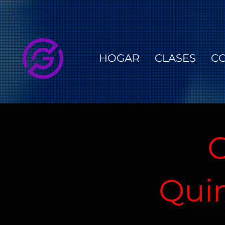
HOGAR
CLASES
C
C
Quin